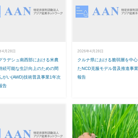
年4月28日
2026年4月28日
グラデシュ南西部における米農
クルナ県における脆弱層を中心
持続可能な生計向上のための間
たNCD克服モデル普及推進事
んがい(AWD)技術普及事業1年次
報告
報告