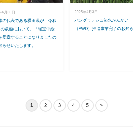
2025年4月3日
年4月30日
バングラデシュ節水かんがい
体の代表である横田漠が、令和
（AWD）推進事業完了のお知
春の叙勲において、「瑞宝中綬
を受章することになりましたの
知らせいたします。
1
2
3
4
5
>