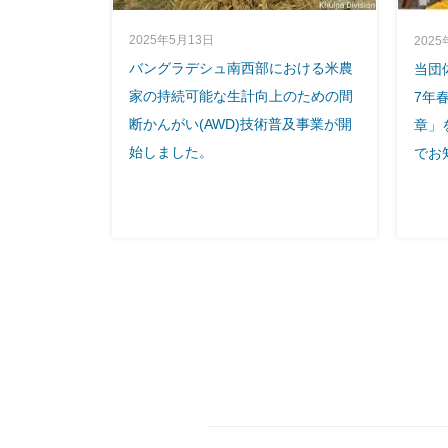
2025年5月13日
2025
バングラデシュ南西部における米農
当団
家の持続可能な生計向上のための間
7年
断かんがい(AWD)技術普及事業が開
章」
始しました。
でお