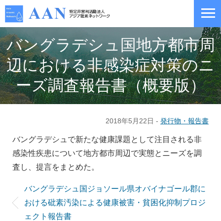
バングラデシュ国地方都市周
辺における非感染症対策のニ
ーズ調査報告書（概要版）
2018年5月22日 -
発行物・報告書
バングラデシュで新たな健康課題として注目される非
感染性疾患について地方都市周辺で実態とニーズを調
査し、提言をまとめた。
バングラデシュ国ジョソール県オバイナゴール郡に
おける砒素汚染による健康被害・貧困化抑制プロジ
ェクト報告書