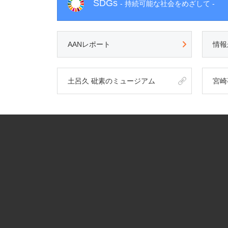
SDGs
- 持続可能な社会をめざして -
AANレポート
情報
土呂久 砒素のミュージアム
宮崎